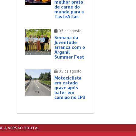
melhor prato
de carne do
mundo para a
TasteAtlas
05 de agosto
Semana da
Juventude
arranca com o
Arganil
Summer Fest
05 de agosto
Motociclista
em estado
grave após
bater em
camião no IP3
E A VERSÃO DIGITAL