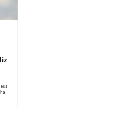
diz
seus
nha