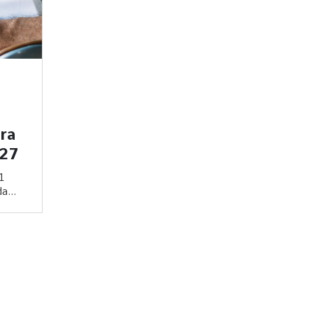
ara
027
1
a...