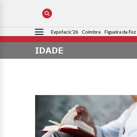
Expofacic’26
Coimbra
Figueira da Foz
Pesquisar
por:
IDADE