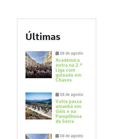
Últimas
08 de agosto
Académica
entra na 2.ª
Liga com
goleada em
Chaves
08 de agosto
Volta passa
amanhã em
Góis e na
Pampilhosa
da Serra
08 de agosto