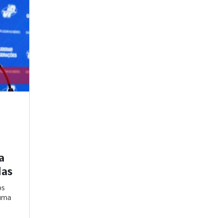
a
das
os
 uma