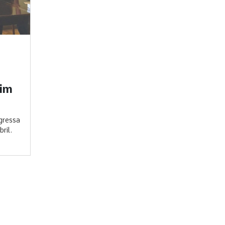
dim
gressa
ril.