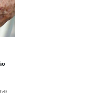
ão
ravés