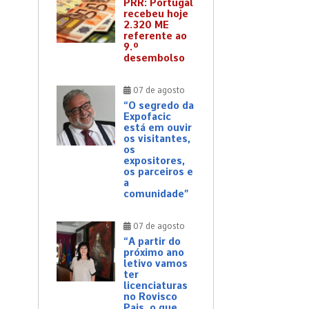
PRR: Portugal
recebeu hoje
2.320 ME
referente ao
9.º
desembolso
07 de agosto
“O segredo da
Expofacic
está em ouvir
os visitantes,
os
expositores,
os parceiros e
a
comunidade”
07 de agosto
“A partir do
próximo ano
letivo vamos
ter
licenciaturas
no Rovisco
Pais, o que