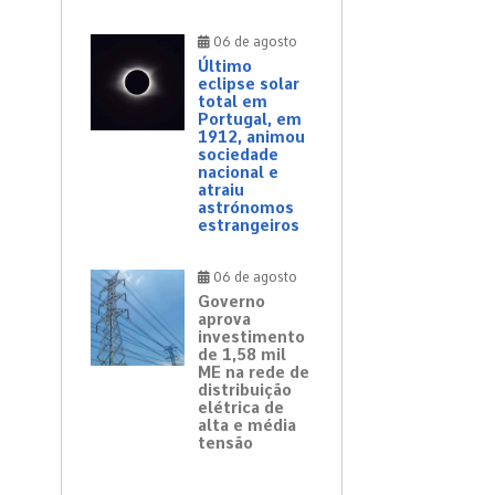
06 de agosto
Último
eclipse solar
total em
Portugal, em
1912, animou
sociedade
nacional e
atraiu
astrónomos
estrangeiros
06 de agosto
Governo
aprova
investimento
de 1,58 mil
ME na rede de
distribuição
elétrica de
alta e média
tensão