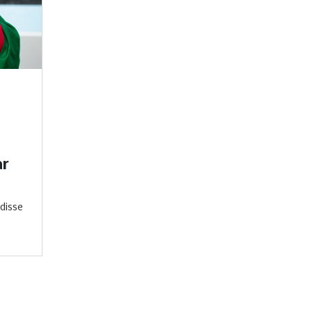
ar
disse