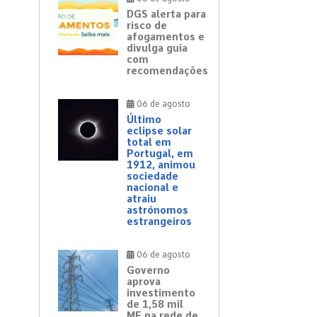
DGS alerta para
risco de
afogamentos e
divulga guia
com
recomendações
06 de agosto
Último
eclipse solar
total em
Portugal, em
1912, animou
sociedade
nacional e
atraiu
astrónomos
estrangeiros
06 de agosto
Governo
aprova
investimento
de 1,58 mil
ME na rede de