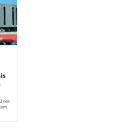
is
s
22 nos
 com