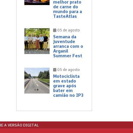
melhor prato
de carne do
mundo para a
TasteAtlas
05 de agosto
Semana da
Juventude
arranca com o
Arganil
Summer Fest
05 de agosto
Motociclista
em estado
grave após
bater em
camião no IP3
E A VERSÃO DIGITAL