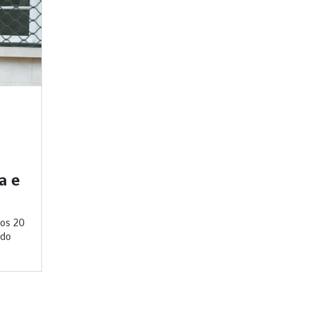
a e
 os 20
 do