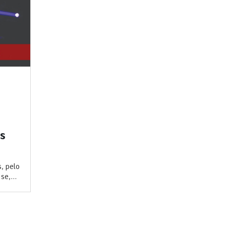
s
, pelo
se,...