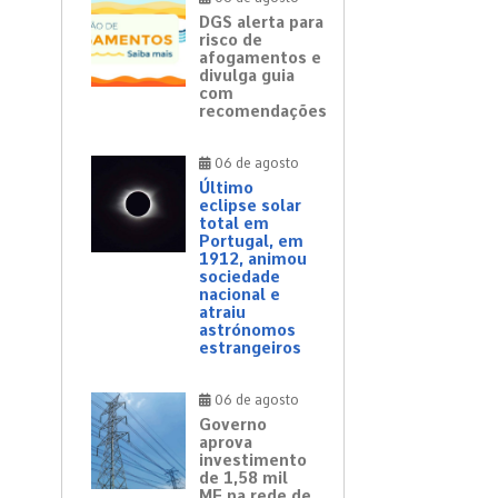
DGS alerta para
risco de
afogamentos e
divulga guia
com
recomendações
06 de agosto
Último
eclipse solar
total em
Portugal, em
1912, animou
sociedade
nacional e
atraiu
astrónomos
estrangeiros
06 de agosto
Governo
aprova
investimento
de 1,58 mil
ME na rede de