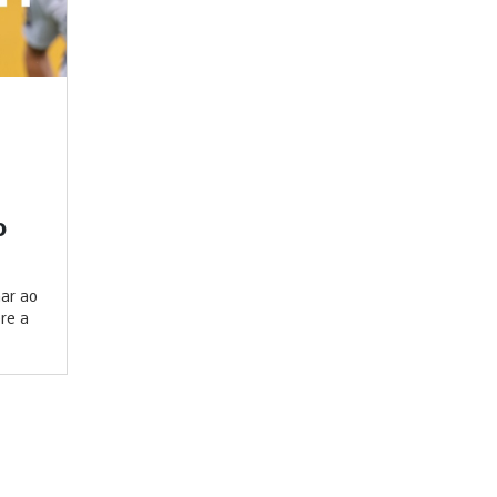
o
mar ao
re a