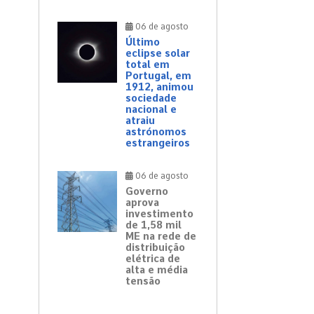
06 de agosto
Último
eclipse solar
total em
Portugal, em
1912, animou
sociedade
nacional e
atraiu
astrónomos
estrangeiros
06 de agosto
Governo
aprova
investimento
de 1,58 mil
ME na rede de
distribuição
elétrica de
alta e média
tensão