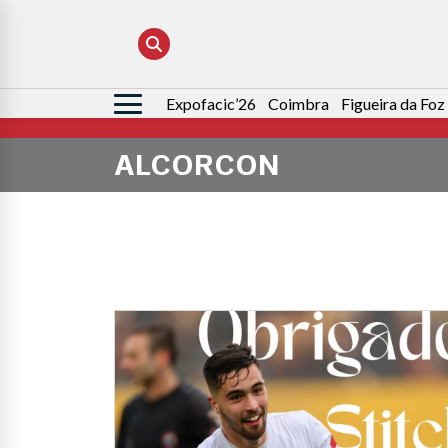
Expofacic’26
Coimbra
Figueira da Foz
Pesquisar
por:
ALCORCON