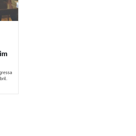
dim
gressa
ril.