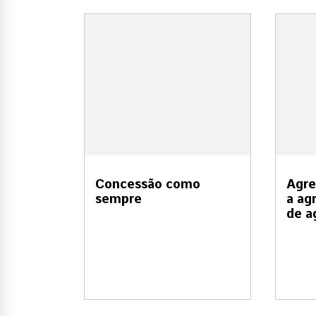
a “casa
Concessão como
Agre
sempre
a ag
de a