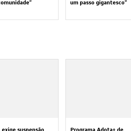
 comunidade”
um passo gigantesco”
 exige suspensão
Programa Adota+ de