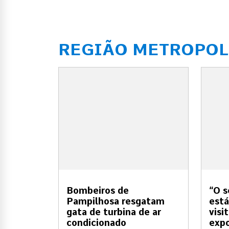
REGIÃO METROPOL
Bombeiros de
“O s
Pampilhosa resgatam
está
gata de turbina de ar
visi
condicionado
expo