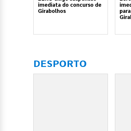
imediata do concurso de
imed
Girabolhos
para
Gira
DESPORTO