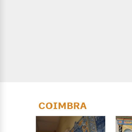
COIMBRA
DO