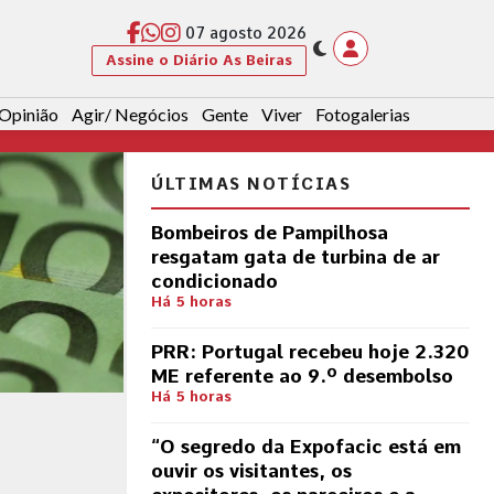
07 agosto 2026
Assine o Diário As Beiras
Opinião
Agir/ Negócios
Gente
Viver
Fotogalerias
CANTANHEDE
REGIÃO METROPOLITAN
ÚLTIMAS NOTÍCIAS
“O segredo da Exp
Bombeiros de Pampilhosa
resgatam gata de turbina de ar
em ouvir os visitan
condicionado
Há 5 horas
expositores, os par
PRR: Portugal recebeu hoje 2.320
comunidade”
ME referente ao 9.º desembolso
Há 5 horas
“O segredo da Expofacic está em
ouvir os visitantes, os