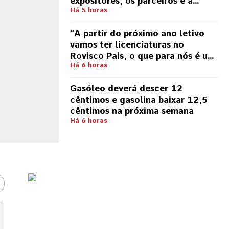
expositores, os parceiros e a
Há 5 horas
comunidade”
“A partir do próximo ano letivo
vamos ter licenciaturas no
Rovisco Pais, o que para nós é um
Subscreve a Edição Digital
Há 6 horas
passo gigantesco”
Gasóleo deverá descer 12
cêntimos e gasolina baixar 12,5
cêntimos na próxima semana
Há 6 horas