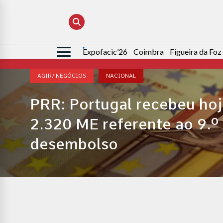
Expofacic’26
Coimbra
Figueira da Foz
Pesquisar
por:
AGIR/ NEGÓCIOS
NACIONAL
PRR: Portugal recebeu ho
2.320 ME referente ao 9.º
desembolso