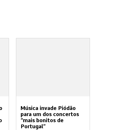
o
Música invade Piódão
para um dos concertos
o
“mais bonitos de
Portugal”