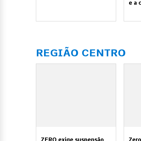
e a
REGIÃO CENTRO
ZERO exige suspensão
Zero