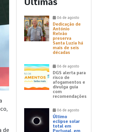
Últimas
06 de agosto
Dedicação de
António
Relvão
preserva
Santa Luzia há
mais de seis
décadas
06 de agosto
DGS alerta para
risco de
afogamentos e
divulga guia
com
recomendações
a
ico,
06 de agosto
Último
eclipse solar
total em
a de
Portugal, em